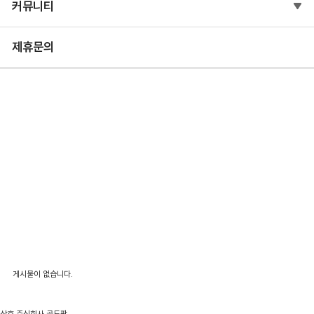
커뮤니티
제휴문의
연구소
회사소개
연혁
전시참가
연구소
특허 및 인증
오시는 길
게시물이 없습니다.
상호
주식회사 골드팡