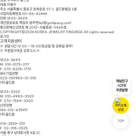
대표
이용수
주소
서울특별시 종로구 돈화문로 37-1, 골드팡빌딩 2층
사업자등록번호
101-86-82444
전화
1833-3693
개인정보보호 책임자
엄주연(kjf@goldpang.com)
통신판매신고번호
제 2013-서울종로-0668호
COPYRIGHT©2024 KOREA JEWELRY FINGINGS All rights reserved.
로그인
고객지원센터
※ 상담시간 10:00 ~ 18:00(토요일 및 공휴일 휴무)
※ 주문접수마감 오후 5시 ※
본점/홈페이지문의
1833-3693
M. 010-5173-2117
F. 070-8228-1770
IBK기업은행
023-130983-01-015
채널친구
(주)골드팡
시크릿
종로총판
쿠폰발행
1833-3320
M. 010-4983-3320
F. 070-7589-3320
신한은행
140-012-635411
(주)골드팡
남대문점
TOP
010-2559-1211
F. 02-318-0525
서울 중구 남대문시장 4길 21,