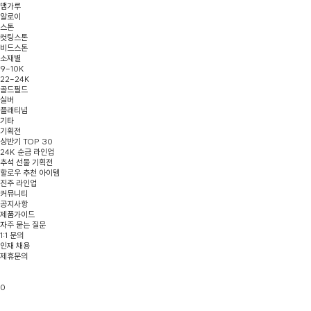
땜가루
알로이
스톤
컷팅스톤
비드스톤
소재별
9-10K
22-24K
골드필드
실버
플래티넘
기타
기획전
상반기 TOP 30
24K 순금 라인업
추석 선물 기획전
할로우 추천 아이템
진주 라인업
커뮤니티
공지사항
제품가이드
자주 묻는 질문
1:1 문의
인재 채용
제휴문의
0