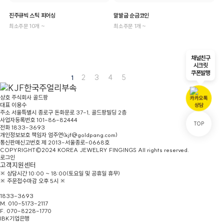
진주큐빅 스틱 피어싱
말발굽 순금코인
최소주문 10개 ~
최소주문 1개 ~
채널친구
시크릿
쿠폰발행
2
3
4
5
1
상호
주식회사 골드팡
대표
이용수
주소
서울특별시 종로구 돈화문로 37-1, 골드팡빌딩 2층
사업자등록번호
101-86-82444
TOP
전화
1833-3693
개인정보보호 책임자
엄주연(kjf@goldpang.com)
통신판매신고번호
제 2013-서울종로-0668호
COPYRIGHT©2024 KOREA JEWELRY FINGINGS All rights reserved.
로그인
고객지원센터
※ 상담시간 10:00 ~ 18:00(토요일 및 공휴일 휴무)
※ 주문접수마감 오후 5시 ※
본점/홈페이지문의
1833-3693
M. 010-5173-2117
F. 070-8228-1770
IBK기업은행