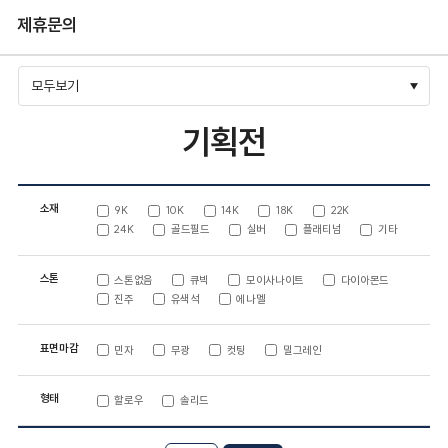
제휴문의
모두보기
기획전
소재
9K
10K
14K
18K
22K
24K
골드필드
실버
플래티넘
기타
스톤
스톤없음
큐빅
모이사나이트
다이아몬드
진주
유색석
에나멜
표면마감
민자
무광
컷팅
밀그레인
형태
할로우
솔리드