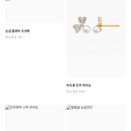
순금 클로버 오브제
최소주문 1개 ~
하트꽃 진주 피어싱
최소주문 10개 ~