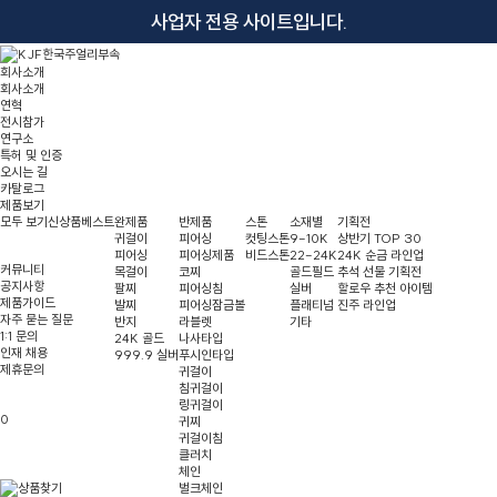
사업자 전용 사이트입니다.
회사소개
회사소개
연혁
전시참가
연구소
특허 및 인증
오시는 길
카탈로그
제품보기
모두 보기
신상품
베스트
완제품
반제품
스톤
소재별
기획전
귀걸이
피어싱
컷팅스톤
9-10K
상반기 TOP 30
피어싱
피어싱제품
비드스톤
22-24K
24K 순금 라인업
커뮤니티
목걸이
코찌
골드필드
추석 선물 기획전
공지사항
팔찌
피어싱침
실버
할로우 추천 아이템
제품가이드
발찌
피어싱잠금볼
플래티넘
진주 라인업
자주 묻는 질문
반지
라블렛
기타
1:1 문의
24K 골드
나사타입
인재 채용
999.9 실버
푸시인타입
제휴문의
귀걸이
침귀걸이
링귀걸이
0
귀찌
귀걸이침
클러치
체인
벌크체인