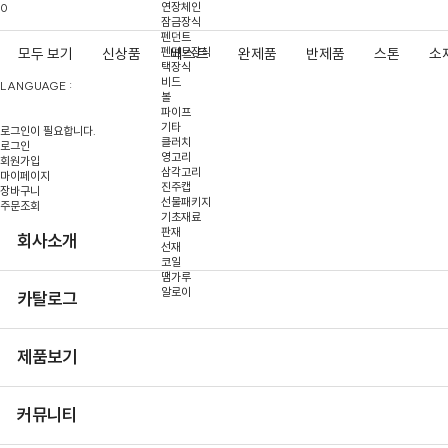
연장체인
0
잠금장식
펜던트
펜던트장식
모두 보기
신상품
베스트
완제품
반제품
스톤
소
택장식
비드
LANGUAGE :
볼
파이프
기타
로그인이 필요합니다.
클러치
로그인
영고리
회원가입
삼각고리
마이페이지
진주캡
장바구니
선물패키지
주문조회
기초재료
판재
회사소개
선재
코일
땜가루
알로이
카탈로그
제품보기
커뮤니티