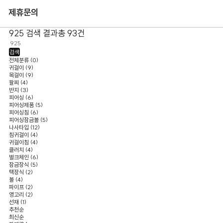
제휴문의
925
검색 결과
총 93건
검색
전체분류
(0)
귀걸이 (9)
목걸이 (9)
팔찌 (4)
반지 (3)
피어싱 (6)
피어싱제품 (5)
피어싱침 (6)
피어싱잠금볼 (5)
나사타입 (12)
침귀걸이 (4)
귀걸이침 (4)
클러치 (4)
벌크체인 (6)
잠금장식 (5)
택장식 (2)
볼 (4)
파이프 (2)
영고리 (2)
선재 (1)
추천순
최신순