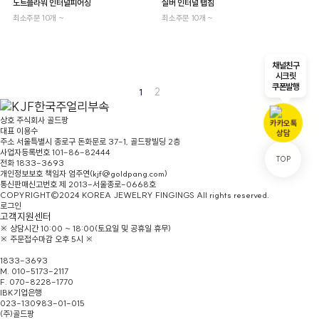
도트플라워 인터널피어싱
실버 인터널 탭침
최소주문 10개 ~
최소주문 10개 ~
채널친구
시크릿
쿠폰발행
2
1
상호
주식회사 골드팡
대표
이용수
주소
서울특별시 종로구 돈화문로 37-1, 골드팡빌딩 2층
사업자등록번호
101-86-82444
TOP
전화
1833-3693
개인정보보호 책임자
엄주연(kjf@goldpang.com)
통신판매신고번호
제 2013-서울종로-0668호
COPYRIGHT©2024 KOREA JEWELRY FINGINGS All rights reserved.
로그인
고객지원센터
※ 상담시간 10:00 ~ 18:00(토요일 및 공휴일 휴무)
※ 주문접수마감 오후 5시 ※
본점/홈페이지문의
1833-3693
M. 010-5173-2117
F. 070-8228-1770
IBK기업은행
023-130983-01-015
(주)골드팡