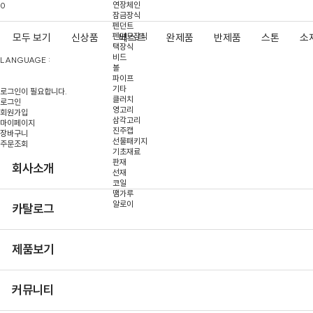
연장체인
0
잠금장식
펜던트
펜던트장식
모두 보기
신상품
베스트
완제품
반제품
스톤
소
택장식
비드
LANGUAGE :
볼
파이프
기타
로그인이 필요합니다.
클러치
로그인
영고리
회원가입
삼각고리
마이페이지
진주캡
장바구니
선물패키지
주문조회
기초재료
판재
회사소개
선재
코일
땜가루
알로이
카탈로그
제품보기
커뮤니티