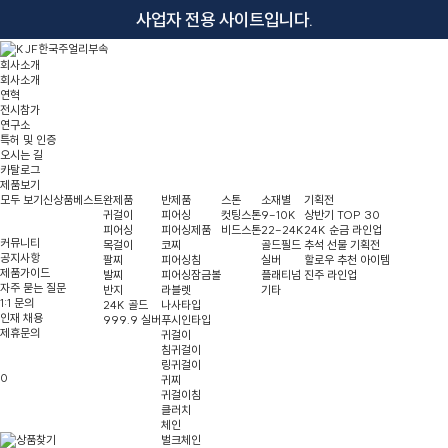
사업자 전용 사이트입니다.
회사소개
회사소개
연혁
전시참가
연구소
특허 및 인증
오시는 길
카탈로그
제품보기
모두 보기
신상품
베스트
완제품
반제품
스톤
소재별
기획전
귀걸이
피어싱
컷팅스톤
9-10K
상반기 TOP 30
피어싱
피어싱제품
비드스톤
22-24K
24K 순금 라인업
커뮤니티
목걸이
코찌
골드필드
추석 선물 기획전
공지사항
팔찌
피어싱침
실버
할로우 추천 아이템
제품가이드
발찌
피어싱잠금볼
플래티넘
진주 라인업
자주 묻는 질문
반지
라블렛
기타
1:1 문의
24K 골드
나사타입
인재 채용
999.9 실버
푸시인타입
제휴문의
귀걸이
침귀걸이
링귀걸이
0
귀찌
귀걸이침
클러치
체인
벌크체인